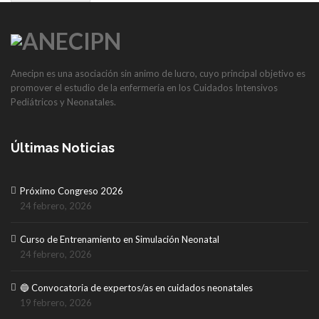
Anecipn es una asociación sin animo de lucro, cuyo principal objetivo es
promover el estudio de la enfermería en los Cuidados Intensivos
Pediátricos y Neonatales.
Últimas Noticias
Próximo Congreso 2026
24 febrero, 2026
Curso de Entrenamiento en Simulación Neonatal
24 febrero, 2026
🔵 Convocatoria de expertos/as en cuidados neonatales
19 febrero, 2026