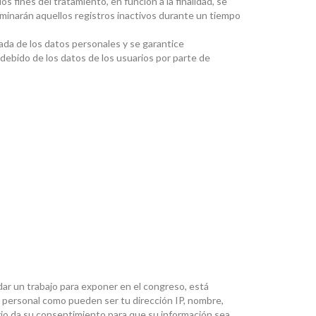
 fines del tratamiento, en función a la finalidad, se
iminarán aquellos registros inactivos durante un tiempo
ada de los datos personales y se garantice
debido de los datos de los usuarios por parte de
ar un trabajo para exponer en el congreso, está
r personal como pueden ser tu dirección IP, nombre,
uario da su consentimiento para que su información sea