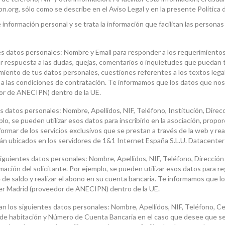
n.org, sólo como se describe en el Aviso Legal y en la presente Política 
formación personal y se trata la información que facilitan las personas 
ntes datos personales: Nombre y Email para responder a los requerimiento
dar respuesta a las dudas, quejas, comentarios o inquietudes que puedan te
amiento de tus datos personales, cuestiones referentes a los textos lega
a las condiciones de contratación. Te informamos que los datos que nos 
or de ANECIPN) dentro de la UE.
es datos personales: Nombre, Apellidos, NIF, Teléfono, Institución, Direc
o, se pueden utilizar esos datos para inscribirlo en la asociación, proporci
rmar de los servicios exclusivos que se prestan a través de la web y reali
rán ubicados en los servidores de 1&1 Internet España S.L.U. Datacente
siguientes datos personales: Nombre, Apellidos, NIF, Teléfono, Dirección 
mación del solicitante. Por ejemplo, se pueden utilizar esos datos para reg
e de saldo y realizar el abono en su cuenta bancaria. Te informamos que l
er Madrid (proveedor de ANECIPN) dentro de la UE.
tan los siguientes datos personales: Nombre, Apellidos, NIF, Teléfono, Cen
de habitación y Número de Cuenta Bancaria en el caso que desee que se le