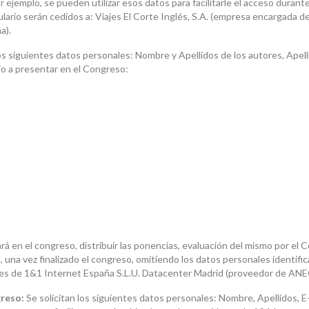
 ejemplo, se pueden utilizar esos datos para facilitarle el acceso durante e
mulario serán cedidos a: Viajes El Corte Inglés, S.A. (empresa encargada d
a).
os siguientes datos personales: Nombre y Apellidos de los autores, Apelli
ajo a presentar en el Congreso:
ará en el congreso, distribuir las ponencias, evaluación del mismo por el
una vez finalizado el congreso, omitiendo los datos personales identifi
ores de 1&1 Internet España S.L.U. Datacenter Madrid (proveedor de ANE
greso:
Se solicitan los siguientes datos personales: Nombre, Apellidos, E-m