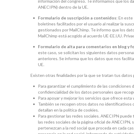
información del congreso. Te informamos que los da
ANECIPN) dentro de la UE.
Formulario de suscripción a contenidos
: En este
boletines facilitados por el usuario al realizar la s
gestionados por MailChimp. Te informo que los dato
MailChimp está acogido al acuerdo UE-EE.UU. Privac
Formulario de alta para comentarios en blog y f
este caso, se solicitan los siguientes datos person
anteriores. Se informa que los datos que nos facil
UE.
Existen otras finalidades por la que se tratan tus datos
Para garantizar el cumplimiento de las condiciones de
confidencialidad de los datos personales que recog
Para apoyar y mejorar los servicios que ofrece esta
También se recogen otros datos no identificativos
detallan en la política de cookies.
Para gestionar las redes sociales. ANECIPN puede t
las redes sociales de la página oficial de ANECIPN, 
pertenezcan a la red social que proceda en cada ca
presencia en la red social, informando de actividade