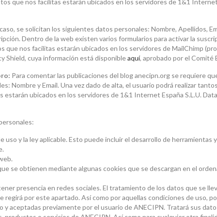
tos que nos facilitas estarán ubicados en los servidores de 1&1 Intern
 caso, se solicitan los siguientes datos personales: Nombre, Apellidos, Emai
uscripción. Dentro de la web existen varios formularios para activar la sus
s que nos facilitas estarán ubicados en los servidores de MailChimp (p
y Shield, cuya información está disponible
aquí
, aprobado por el Comité
oro:
Para comentar las publicaciones del blog anecipn.org se requiere que 
ales: Nombre y Email. Una vez dado de alta, el usuario podrá realizar tan
itas estarán ubicados en los servidores de 1&1 Internet España S.L.U. D
 personales:
 uso y la ley aplicable. Esto puede incluir el desarrollo de herramientas
e.
 web.
 que se obtienen mediante algunas cookies que se descargan en el orde
ener presencia en redes sociales. El tratamiento de los datos que se ll
se regirá por este apartado. Así como por aquellas condiciones de uso, p
so y aceptadas previamente por el usuario de ANECIPN. Tratará sus datos
s, productos o servicios de ANECIPN. Así como para cualquier otra finali