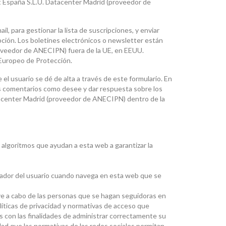
et España S.L.U. Datacenter Madrid (proveedor de
l, para gestionar la lista de suscripciones, y enviar
cripción. Los boletines electrónicos o newsletter están
roveedor de ANECIPN) fuera de la UE, en EEUU.
 Europeo de Protección.
el usuario se dé de alta a través de este formulario. En
tos comentarios como desee y dar respuesta sobre los
atacenter Madrid (proveedor de ANECIPN) dentro de la
 y algoritmos que ayudan a esta web a garantizar la
nador del usuario cuando navega en esta web que se
eve a cabo de las personas que se hagan seguidoras en
olíticas de privacidad y normativas de acceso que
 con las finalidades de administrar correctamente su
dad que las normativas de las redes sociales permitan.