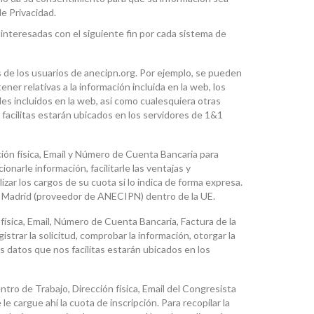
de Privacidad.
interesadas con el siguiente fin por cada sistema de
s de los usuarios de anecipn.org. Por ejemplo, se pueden
ner relativas a la información incluida en la web, los
les incluidos en la web, así como cualesquiera otras
facilitas estarán ubicados en los servidores de 1&1
ción física, Email y Número de Cuenta Bancaria para
onarle información, facilitarle las ventajas y
zar los cargos de su cuota si lo indica de forma expresa.
r Madrid (proveedor de ANECIPN) dentro de la UE.
física, Email, Número de Cuenta Bancaria, Factura de la
istrar la solicitud, comprobar la información, otorgar la
os datos que nos facilitas estarán ubicados en los
tro de Trabajo, Dirección física, Email del Congresista
 cargue ahí la cuota de inscripción. Para recopilar la