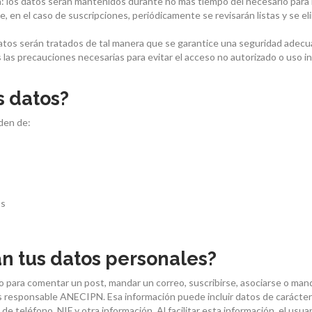
n
: los datos serán mantenidos durante no más tiempo del necesario para los
, en el caso de suscripciones, periódicamente se revisarán listas y se el
atos serán tratados de tal manera que se garantice una seguridad adecu
as precauciones necesarias para evitar el acceso no autorizado o uso in
s datos?
den de:
os
an tus datos personales?
para comentar un post, mandar un correo, suscribirse, asociarse o mand
 es responsable ANECIPN. Esa información puede incluir datos de carácte
 de teléfono, NIF y otra información. Al facilitar esta información, el us