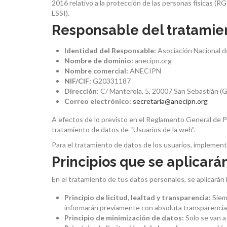
2016 relativo a la protección de las personas físicas (R
LSSI).
Responsable del tratamien
Identidad del Responsable:
Asociación Nacional d
Nombre de dominio:
anecipn.org
Nombre comercial:
ANECIPN
NIF/CIF:
G20331187
Dirección:
C/ Manterola, 5, 20007 San Sebastián (
Correo electrónico:
secretaria@anecipn.org
A efectos de lo previsto en el Reglamento General de Pr
tratamiento de datos de “Usuarios de la web”.
Para el tratamiento de datos de los usuarios, implement
Principios que se aplicará
En el tratamiento de tus datos personales, se aplicarán
Principio de licitud, lealtad y transparencia:
Siemp
informarán previamente con absoluta transparencia
Principio de minimización de datos:
Solo se van a