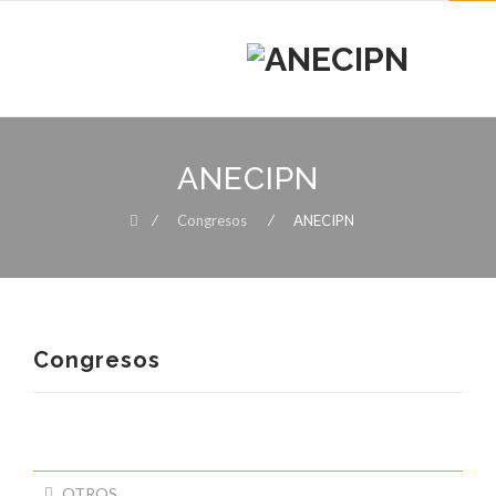
MENU
MENU
Skip
to
ANECIPN
content
⁄
Congresos
⁄
ANECIPN
Congresos
ANECIPN
OTROS