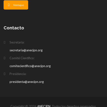
Ventajas
Contacto
Secretaría:
secretaria@anecipn.org
Comité Científico:
comitecientifico@anecipn.org
Presidencia:
presidenta@anecipn.org
Copyright © 2026
ANECIPN
. Todos los derechos reservados.