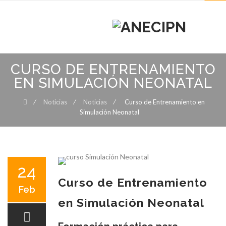
MENU
MENU
Skip
CURSO DE ENTRENAMIENTO
to
content
EN SIMULACIÓN NEONATAL
⁄
Noticias
⁄
Noticias
⁄
Curso de Entrenamiento en
Simulación Neonatal
24
Curso de Entrenamiento
Feb
en Simulación Neonatal