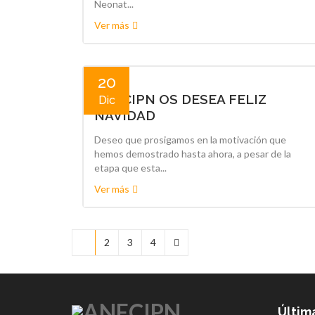
Neonat...
Ver más
20
ANECIPN OS DESEA FELIZ
Dic
NAVIDAD
Deseo que prosigamos en la motivación que
hemos demostrado hasta ahora, a pesar de la
etapa que esta...
Ver más
1
2
3
4
Últim