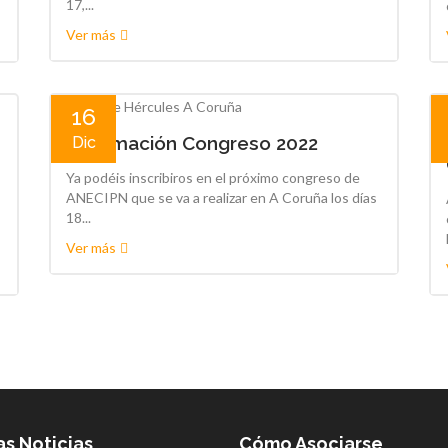
17,...
Ver más
16
Información Congreso 2022
Dic
Ya podéis inscribiros en el próximo congreso de
ANECIPN que se va a realizar en A Coruña los días
18...
Ver más
as Noticias
Cómo Asociarse