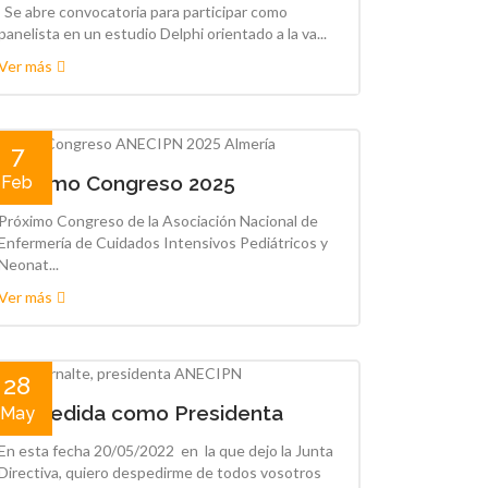
Se abre convocatoria para participar como
panelista en un estudio Delphi orientado a la va...
Ver más
7
Próximo Congreso 2025
Feb
Próximo Congreso de la Asociación Nacional de
Enfermería de Cuidados Intensivos Pediátricos y
Neonat...
Ver más
28
Despedida como Presidenta
May
En esta fecha 20/05/2022 en la que dejo la Junta
Directiva, quiero despedirme de todos vosotros