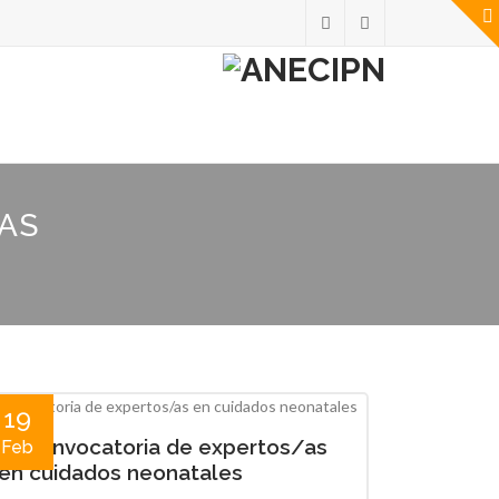
IAS
19
🔵 Convocatoria de expertos/as
Feb
en cuidados neonatales