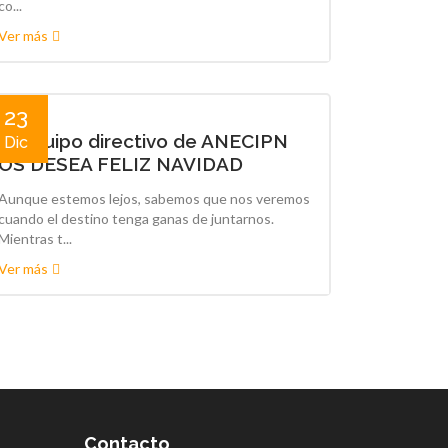
co...
Ver más
23
El equipo directivo de ANECIPN
Dic
OS DESEA FELIZ NAVIDAD
Aunque estemos lejos, sabemos que nos veremos
cuando el destino tenga ganas de juntarnos.
Mientras t...
Ver más
Contacto