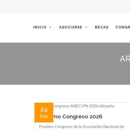
Skip
to
content
INICIO
ASOCIARSE
BECAS
CONGR
AR
24
Próximo Congreso 2026
Feb
Próximo Congreso de la Asociación Nacional de