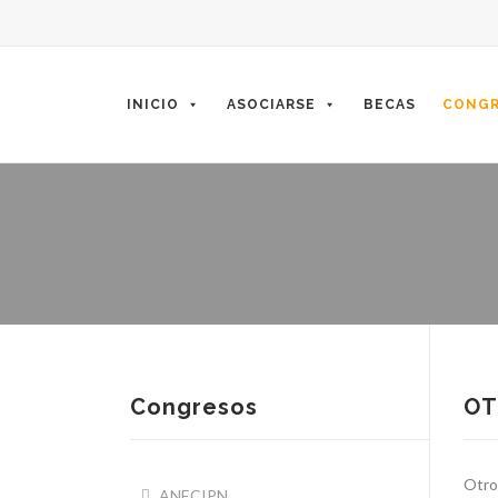
Skip
to
content
INICIO
ASOCIARSE
BECAS
CONGR
Congresos
OT
Otro
ANECIPN