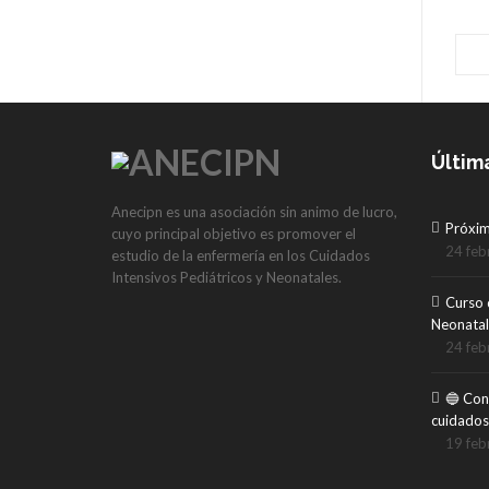
1
Últim
Anecipn es una asociación sin animo de lucro,
Próxi
cuyo principal objetivo es promover el
24 feb
estudio de la enfermería en los Cuidados
Intensivos Pediátricos y Neonatales.
Curso 
Neonatal
24 feb
🔵 Con
cuidados
19 feb