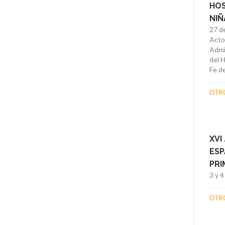
HOS
NIÑ
27 d
Actos
Admi
del H
Fe d
OTR
XVI
ESP
PRI
3 y 
OTR