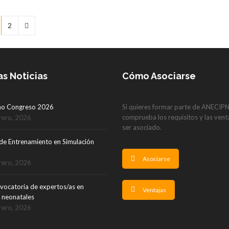
2
as Noticias
Cómo Asociarse
mo Congreso 2026
Si quieres formar parte de ANECIP
comprueba los requisitos y las vent
rero, 2026
ser asociado.
de Entrenamiento en Simulación
Asociarse
rero, 2026
vocatoria de expertos/as en
Ventajas
 neonatales
rero, 2026