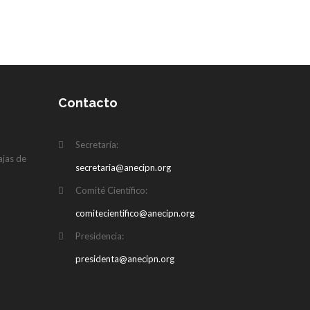
Contacto
N
Secretaría:
ajas de
secretaria@anecipn.org
Comité Científico:
comitecientifico@anecipn.org
Presidencia:
presidenta@anecipn.org