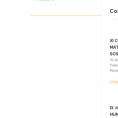
OTROS
Co
XI 
MAT
SOS
31 de
Pala
Nava
OTR
IX 
HUM