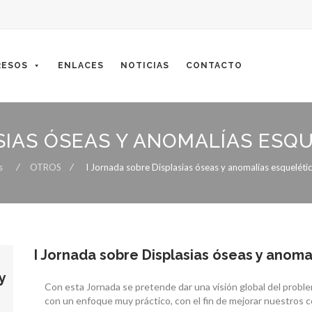
ESOS
ENLACES
NOTICIAS
CONTACTO
SIAS ÓSEAS Y ANOMALÍAS ESQU
s
⁄
OTROS
⁄
I Jornada sobre Displasias óseas y anomalías esquelética
I Jornada sobre Displasias óseas y anoma
y
Con esta Jornada se pretende dar una visión global del problem
con un enfoque muy práctico, con el fin de mejorar nuestros 