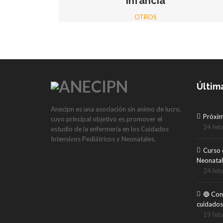
Infancia
OTROS
Últim
Anecipn es una asociación sin animo de lucro,
Próxi
cuyo principal objetivo es promover el
24 feb
estudio de la enfermería en los Cuidados
Intensivos Pediátricos y Neonatales.
Curso 
Neonatal
24 feb
🔵 Con
cuidados
19 feb