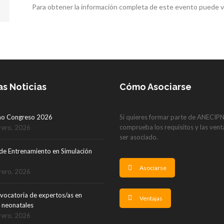
Para obtener la información completa de este evento puede vi
as Noticias
Cómo Asociarse
mo Congreso 2026
Si quieres formar parte de ANECIP
comprueba los requisitos y las vent
rero, 2026
ser asociado.
de Entrenamiento en Simulación
Asociarse
rero, 2026
vocatoria de expertos/as en
Ventajas
 neonatales
rero, 2026