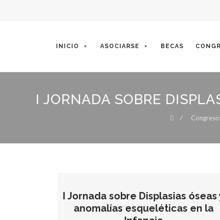
Skip
to
content
INICIO
ASOCIARSE
BECAS
CONGR
I JORNADA SOBRE DISPLA
⁄
Congreso
I Jornada sobre Displasias óseas 
anomalías esqueléticas en la