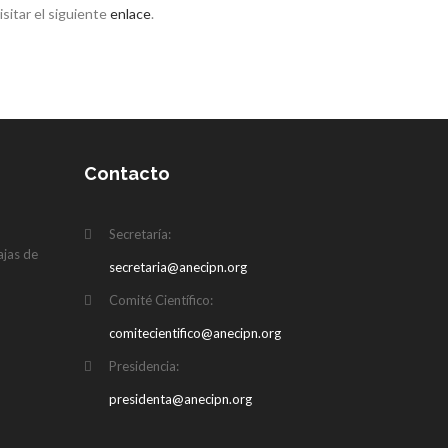
sitar el siguiente
enlace
.
Contacto
N
Secretaría:
ajas de
secretaria@anecipn.org
Comité Científico:
comitecientifico@anecipn.org
Presidencia:
presidenta@anecipn.org