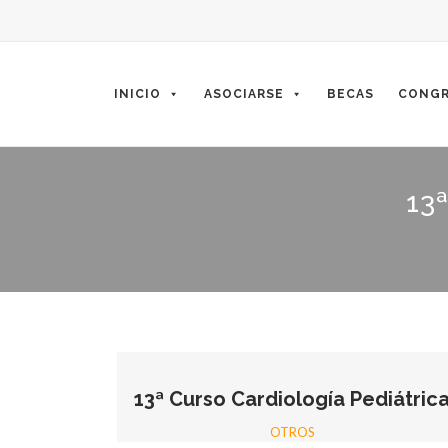
Skip
to
content
INICIO
ASOCIARSE
BECAS
CONGR
13
13ª Curso Cardiología Pediátric
OTROS