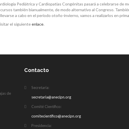
rdiología Pediátrica y Cardiopatías Congénitas pasará a celebrarse de m
os cursos también bianualmente, de modo alternativo al Congreso. Tambi
llevarse a cabo en el período otoño-invierno, vamos a realizarlos en prim
sitar el siguiente
enlace
.
Contacto
N
Secretaría:
ajas de
secretaria@anecipn.org
Comité Científico:
comitecientifico@anecipn.org
Presidencia: