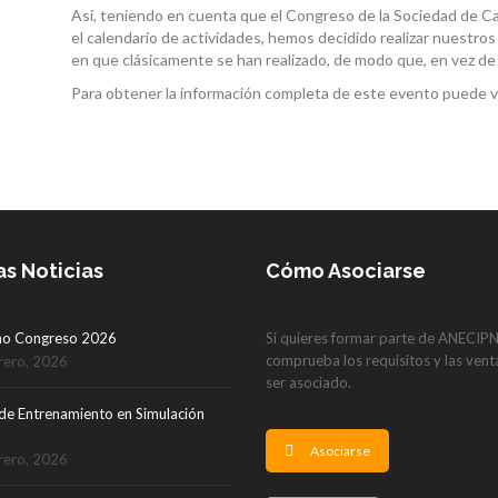
Así, teniendo en cuenta que el Congreso de la Sociedad de Ca
el calendario de actividades, hemos decidido realizar nuestr
en que clásicamente se han realizado, de modo que, en vez de 
Para obtener la información completa de este evento puede vi
as Noticias
Cómo Asociarse
mo Congreso 2026
Si quieres formar parte de ANECIP
comprueba los requisitos y las vent
rero, 2026
ser asociado.
de Entrenamiento en Simulación
Asociarse
rero, 2026