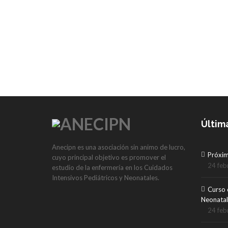
Últim
Anecipn es una asociación sin animo de lucro,
Próxi
cuyo principal objetivo es promover el
24 feb
estudio de la enfermería en los Cuidados
Intensivos Pediátricos y Neonatales.
Curso 
Neonatal
24 feb