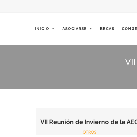
Skip
to
content
INICIO
ASOCIARSE
BECAS
CONGR
VI
VII Reunión de Invierno de la AE
OTROS