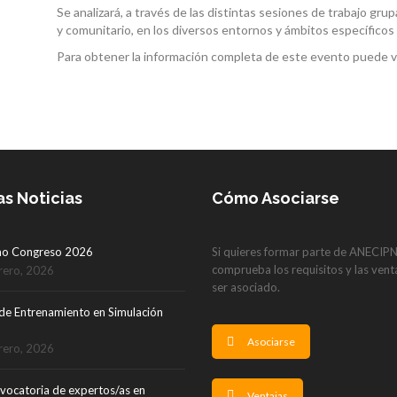
Se analizará, a través de las distintas sesiones de trabajo gru
y comunitario, en los diversos entornos y ámbitos específico
Para obtener la información completa de este evento puede vi
as Noticias
Cómo Asociarse
mo Congreso 2026
Si quieres formar parte de ANECIP
comprueba los requisitos y las vent
rero, 2026
ser asociado.
de Entrenamiento en Simulación
Asociarse
rero, 2026
vocatoria de expertos/as en
Ventajas