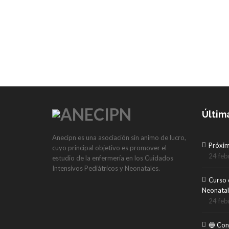
Últim
Anecipn es una asociación sin animo de lucro,
Próxi
cuyo principal objetivo es promover el
24 feb
estudio de la enfermería en los Cuidados
Intensivos Pediátricos y Neonatales.
Curso 
Neonatal
24 feb
🔵 Con