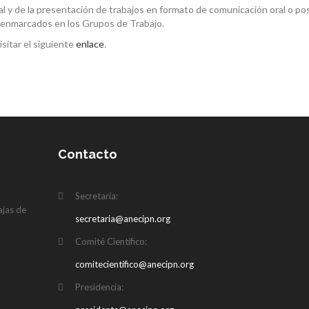
pal y de la presentación de trabajos en formato de comunicación oral o pos
s enmarcados en los Grupos de Trabajo.
sitar el siguiente
enlace
.
Contacto
N
Secretaría:
ajas de
secretaria@anecipn.org
Comité Científico:
comitecientifico@anecipn.org
Presidencia: