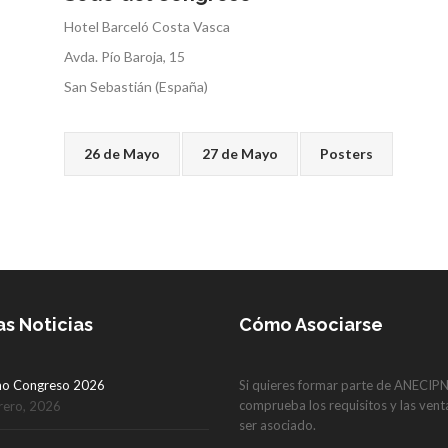
Hotel Barceló Costa Vasca
Avda. Pío Baroja, 15
San Sebastián (España)
26 de Mayo
27 de Mayo
Posters
as Noticias
Cómo Asociarse
mo Congreso 2026
Si quieres formar parte de ANECIP
comprueba los requisitos y las vent
rero, 2026
ser asociado.