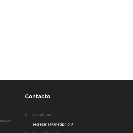
Contacto
N
Secretaría:
ajas de
secretaria@anecipn.org