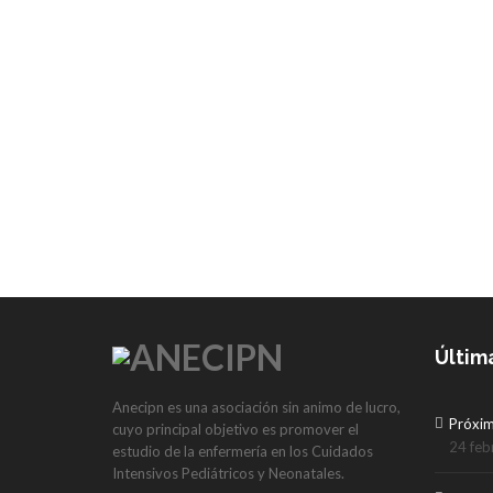
Últim
Anecipn es una asociación sin animo de lucro,
Próxi
cuyo principal objetivo es promover el
24 feb
estudio de la enfermería en los Cuidados
Intensivos Pediátricos y Neonatales.