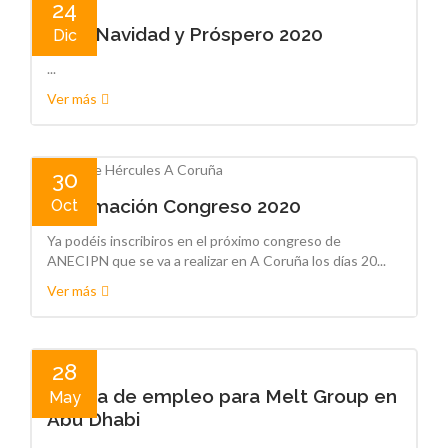
24
Feliz Navidad y Próspero 2020
Dic
...
Ver más
30
Información Congreso 2020
Oct
Ya podéis inscribiros en el próximo congreso de
ANECIPN que se va a realizar en A Coruña los días 20...
Ver más
28
Oferta de empleo para Melt Group en
May
Abu Dhabi