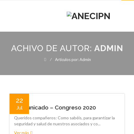
MENU
MENU
Skip
to
ACHIVO DE AUTOR:
ADMIN
content
⁄ Artículos por: Admin
22
Comunicado – Congreso 2020
Jul
Queridos compañeros: Como sabéis, para garantizar la
seguridad y salud de nuestros asociados y co...
Ver más