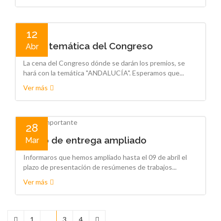
12
Cena temática del Congreso
Abr
La cena del Congreso dónde se darán los premios, se
hará con la temática "ANDALUCÍA". Esperamos que...
Ver más
28
Plazo de entrega ampliado
Mar
Informaros que hemos ampliado hasta el 09 de abril el
plazo de presentación de resúmenes de trabajos...
Ver más
1
2
3
4