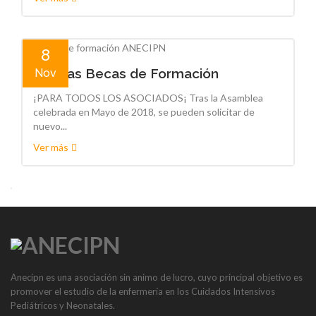
8
Nuevas Becas de Formación
Nov
¡PARA TODOS LOS ASOCIADOS¡ Tras la Asamblea
celebrada en Mayo de 2018, se pueden solicitar de
nuevo...
Ver más
Anecipn es una asociación sin animo de lucro, cuyo principal objetivo es
promover el estudio de la enfermería en los Cuidados Intensivos
Pediátricos y Neonatales.