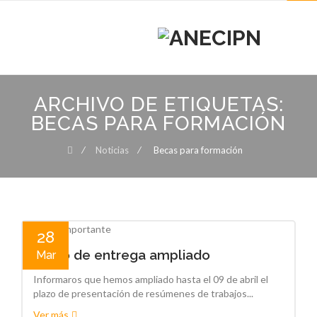
MENU
MENU
Skip
to
ARCHIVO DE ETIQUETAS:
content
BECAS PARA FORMACIÓN
⁄
Noticias
⁄
Becas para formación
28
Plazo de entrega ampliado
Mar
Informaros que hemos ampliado hasta el 09 de abril el
plazo de presentación de resúmenes de trabajos...
Ver más