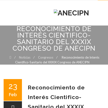
MENU
MENU
RECONOCIMIENTO DE
Skip
to
INTERÉS CIENTIFICO-
content
SANITARIO DEL XXXIX
CONGRESO DE ANECIPN
⁄
Noticias
⁄
Congresos
⁄
Reconocimiento de Interés
Cientifico-Sanitario del XXXIX Congreso de ANECIPN
23
Reconocimiento de
Feb
Interés Cientifico-
Sanitario del XXXIX