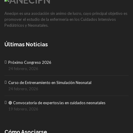
Anecipn es una asociación sin animo de lucro, cuyo principal objetivo es
promover el estudio de la enfermería en los Cuidados Intensivos
Pediátricos y Neonatales.
Últimas Noticias
Próximo Congreso 2026
24 febrero, 2026
Curso de Entrenamiento en Simulación Neonatal
24 febrero, 2026
🔵 Convocatoria de expertos/as en cuidados neonatales
19 febrero, 2026
Cómo Asociarse