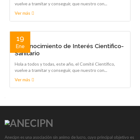
vuelve a tramitar y conseguir, que nuestro con...
Ver más
19
Reconocimiento de Interés Cientifico-
Ene
Sanitario
Hola a todos y todas, este año, el Comité Científico,
vuelve a tramitar y conseguir, que nuestro con...
Ver más
Anecipn es una asociación sin animo de lucro, cuyo principal objetivo es