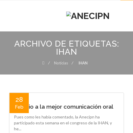
MENU
MENU
Skip
to
ARCHIVO DE ETIQUETAS:
content
IHAN
⁄
Noticias
⁄
IHAN
28
Premio a la mejor comunicación oral
Feb
Pues como les había comentado, la Anecipn ha
participado esta semana en el congreso de la IHAN, y
he...