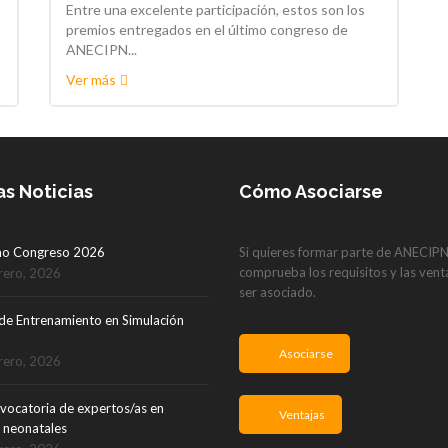
Entre una excelente participación, estos son los
premios entregados en el último congreso de
ANECIPN...
Ver más
as Noticias
Cómo Asociarse
mo Congreso 2026
Si quieres formar parte de ANECIP
comprueba los requisitos y las vent
rero, 2026
ser asociado.
de Entrenamiento en Simulación
Asociarse
rero, 2026
vocatoria de expertos/as en
Ventajas
 neonatales