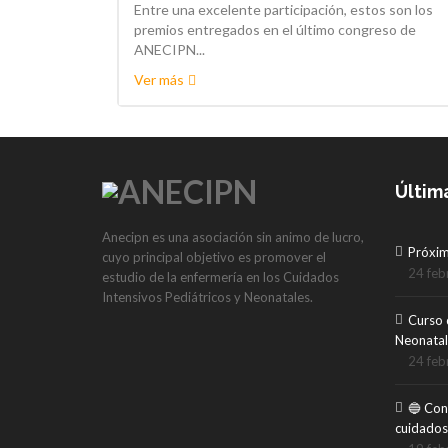
Entre una excelente participación, estos son los
premios entregados en el último congreso de
ANECIPN...
Ver más
Últim
Anecipn es una asociación sin animo de lucro,
Próxi
cuyo principal objetivo es promover el
24 feb
estudio de la enfermería en los Cuidados
Intensivos Pediátricos y Neonatales.
Curso 
Neonatal
24 feb
🔵 Con
cuidados