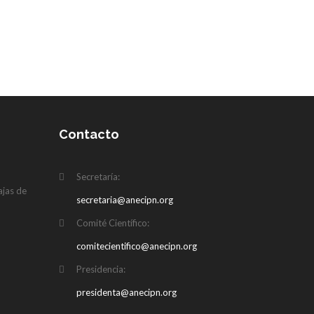
Contacto
N
Secretaría:
ajas de
secretaria@anecipn.org
Comité Científico:
comitecientifico@anecipn.org
Presidencia:
presidenta@anecipn.org