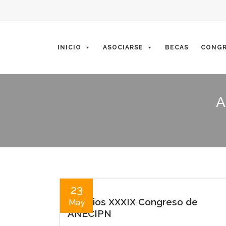
Skip
to
content
INICIO
ASOCIARSE
BECAS
CONGR
A
23
Premios XXXIX Congreso de
May
ANECIPN