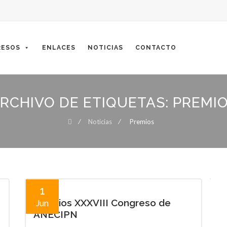
ESOS
ENLACES
NOTICIAS
CONTACTO
RCHIVO DE ETIQUETAS:
PREMI
⁄
Noticias
⁄
Premios
1
Premios XXXVIII Congreso de
Jun
ANECIPN