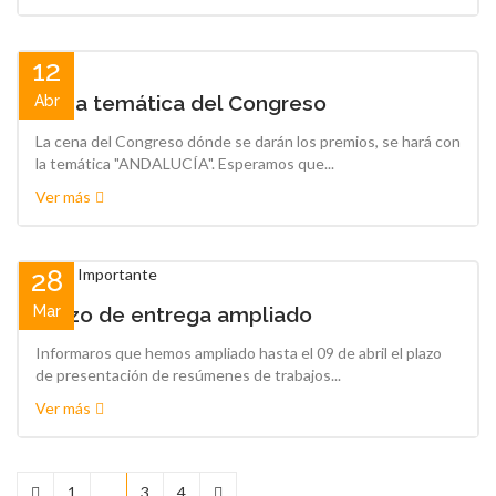
12
Cena temática del Congreso
Abr
La cena del Congreso dónde se darán los premios, se hará con
la temática "ANDALUCÍA". Esperamos que...
Ver más
28
Mar
Plazo de entrega ampliado
Informaros que hemos ampliado hasta el 09 de abril el plazo
de presentación de resúmenes de trabajos...
Ver más
1
2
3
4