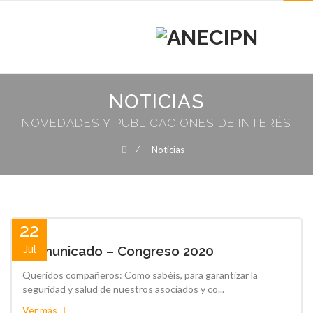
MENU
MENU
Skip
to
NOTICIAS
content
NOVEDADES Y PUBLICACIONES DE INTERÉS
⁄
Noticias
22
Comunicado – Congreso 2020
Jul
Queridos compañeros: Como sabéis, para garantizar la
seguridad y salud de nuestros asociados y co...
Ver más