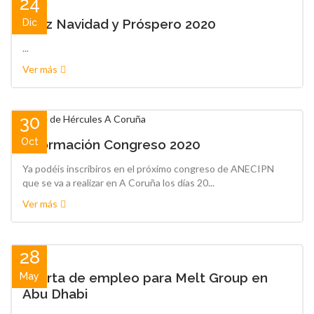
24
Feliz Navidad y Próspero 2020
Dic
...
Ver más
30
Oct
Información Congreso 2020
Ya podéis inscribiros en el próximo congreso de ANECIPN
que se va a realizar en A Coruña los días 20...
Ver más
28
Oferta de empleo para Melt Group en
May
Abu Dhabi