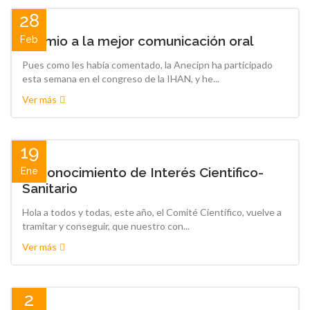
28
Premio a la mejor comunicación oral
Feb
Pues como les había comentado, la Anecipn ha participado
esta semana en el congreso de la IHAN, y he...
Ver más
19
Reconocimiento de Interés Cientifico-
Ene
Sanitario
Hola a todos y todas, este año, el Comité Científico, vuelve a
tramitar y conseguir, que nuestro con...
Ver más
2