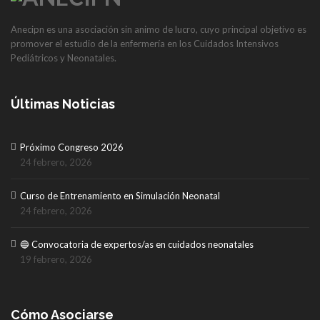
Anecipn es una asociación sin animo de lucro, cuyo principal objetivo es
promover el estudio de la enfermería en los Cuidados Intensivos
Pediátricos y Neonatales.
Últimas Noticias
Próximo Congreso 2026
24 febrero, 2026
Curso de Entrenamiento en Simulación Neonatal
24 febrero, 2026
🔵 Convocatoria de expertos/as en cuidados neonatales
19 febrero, 2026
Cómo Asociarse