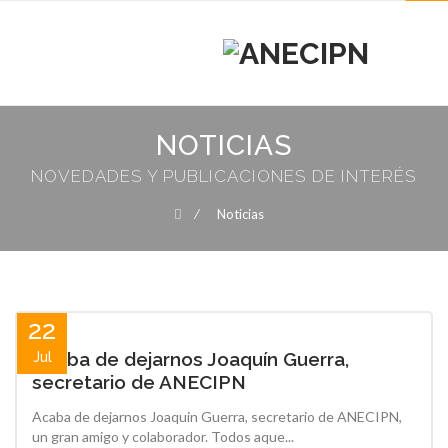
MENU
MENU
Skip
to
NOTICIAS
content
NOVEDADES Y PUBLICACIONES DE INTERÉS
⁄
Noticias
22
Acaba de dejarnos Joaquín Guerra,
Jul
secretario de ANECIPN
Acaba de dejarnos Joaquin Guerra, secretario de ANECIPN,
un gran amigo y colaborador. Todos aque...