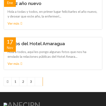
Felíz año nuevo
Ene
Hola a todas y todos, en primer lugar felicitarles el año nuevo,
y desear que este año, la enfermerí...
Ver más
17
Fotos del Hotel Amaragua
Nov
Hola a todos, aqui les pongo algunas fotos que nos ha
enviado la relaciones públicas del Hotel Amara...
Ver más
1
2
3
4